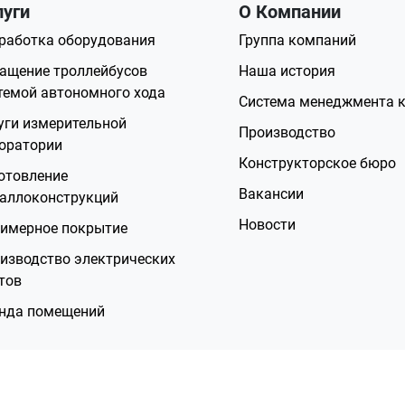
луги
О Компании
работка оборудования
Группа компаний
ащение троллейбусов
Наша история
темой автономного хода
Система менеджмента к
уги измерительной
Производство
оратории
Конструкторское бюро
отовление
Вакансии
аллоконструкций
Новости
имерное покрытие
изводство электрических
тов
нда помещений