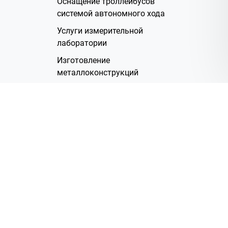
Оснащение троллейбусов
системой автономного хода
Услуги измерительной
лаборатории
Изготовление
металлоконструкций
Полимерное покрытие
Производство электрических
жгутов
Аренда помещений
О Компании
Группа компаний
Наша история
Система менеджмента