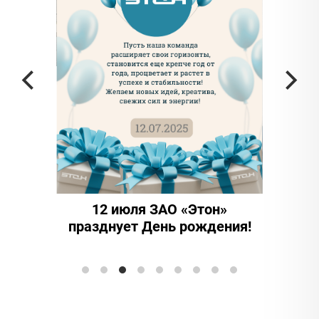
и
О «Этон»
15 лет надежности и
ь рождения!
инноваций: ООО "Этон-
Элтранс" отмечает юбилей!