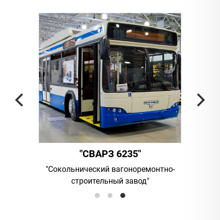
 6235"
"АМБЕР"
вагоноремонтно-
UAB "Vilniaus viesasis transportas
ый завод"