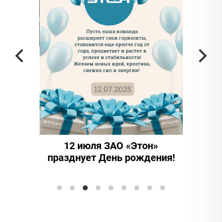
а частью
ада в
12 июля ЗАО «Этон»
15 
празднует День рождения!
инно
Элтран