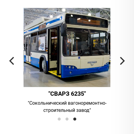
"
"СВАРЗ 6235"
омпания
"Сокольнический вагоноремонтно-
UAB "Vi
строительный завод"