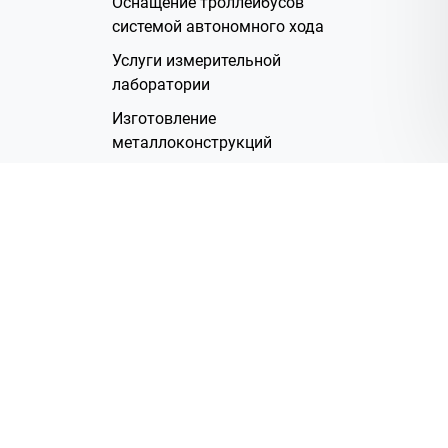
Оснащение троллейбусов
системой автономного хода
Услуги измерительной
лаборатории
Изготовление
металлоконструкций
Полимерное покрытие
Производство электрических
жгутов
Аренда помещений
О Компании
Группа компаний
Наша история
Система менеджмента