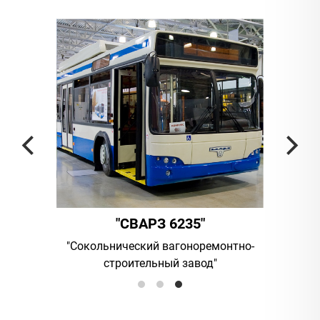
"СВАРЗ 6235"
ания
"Сокольнический вагоноремонтно-
UAB "Vilni
строительный завод"