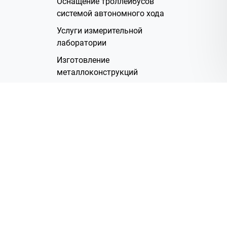
Оснащение троллейбусов
системой автономного хода
Услуги измерительной
лаборатории
Изготовление
металлоконструкций
Полимерное покрытие
Производство электрических
жгутов
Аренда помещений
О Компании
Группа компаний
Наша история
Система менеджмента