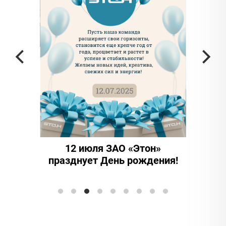
частью
а в
12 июля ЗАО «Этон»
15 ле
празднует День рождения!
иннова
Элтранс"