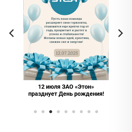
 частью
да в
12 июля ЗАО «Этон»
15 
празднует День рождения!
инно
Элтран