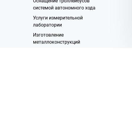
Оснащение троллейбусов
системой автономного хода
Услуги измерительной
лаборатории
Изготовление
металлоконструкций
Полимерное покрытие
Производство электрических
жгутов
Аренда помещений
О Компании
Группа компаний
Наша история
Система менеджмента