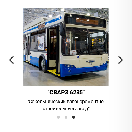
"
"СВАРЗ 6235"
мпания
"Сокольнический вагоноремонтно-
UAB "Vil
строительный завод"