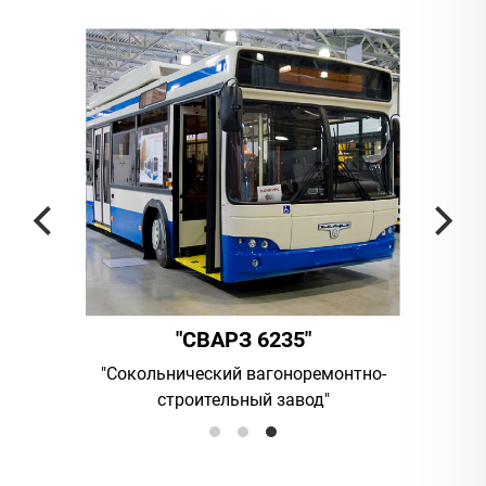
"СВАРЗ 6235"
ания
"Сокольнический вагоноремонтно-
UAB "Vilni
строительный завод"