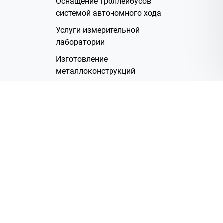
Оснащение троллейбусов
системой автономного хода
Услуги измерительной
лаборатории
Изготовление
металлоконструкций
Полимерное покрытие
Производство электрических
жгутов
Аренда помещений
О Компании
Группа компаний
Наша история
Система менеджмента