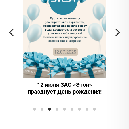
частью
а в
12 июля ЗАО «Этон»
15 ле
празднует День рождения!
иннова
Элтранс"