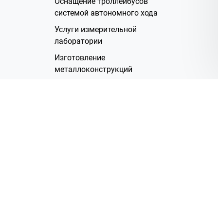
Оснащение троллейбусов
системой автономного хода
Услуги измерительной
лаборатории
Изготовление
металлоконструкций
Полимерное покрытие
Производство электрических
жгутов
Аренда помещений
О Компании
Группа компаний
Наша история
Система менеджмента