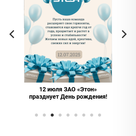
частью
а в
12 июля ЗАО «Этон»
15 ле
празднует День рождения!
иннова
Элтранс"