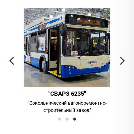
"СВАРЗ 6235"
ания
"Сокольнический вагоноремонтно-
UAB "Vilni
строительный завод"