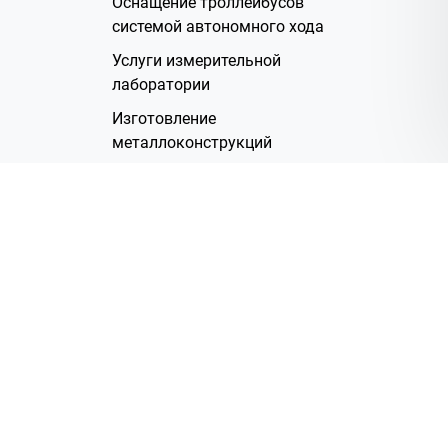
Оснащение троллейбусов
системой автономного хода
Услуги измерительной
лаборатории
Изготовление
металлоконструкций
Полимерное покрытие
Производство электрических
жгутов
Аренда помещений
О Компании
Группа компаний
Наша история
Система менеджмента