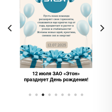
 частью
да в
12 июля ЗАО «Этон»
15 
празднует День рождения!
инно
Элтран