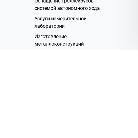
Оснащение троллейбусов
системой автономного хода
Услуги измерительной
лаборатории
Изготовление
металлоконструкций
Полимерное покрытие
Производство электрических
жгутов
Аренда помещений
О Компании
Группа компаний
Наша история
Система менеджмента