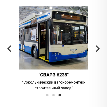
"
"СВАРЗ 6235"
мпания
"Сокольнический вагоноремонтно-
UAB "Vil
строительный завод"