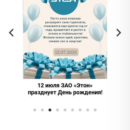
 частью
да в
12 июля ЗАО «Этон»
15 
празднует День рождения!
инно
Элтран