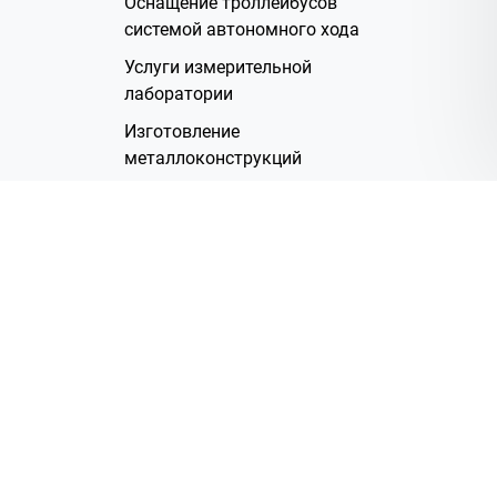
Оснащение троллейбусов
системой автономного хода
Услуги измерительной
лаборатории
Изготовление
металлоконструкций
Полимерное покрытие
Производство электрических
жгутов
Аренда помещений
О Компании
Группа компаний
Наша история
Система менеджмента