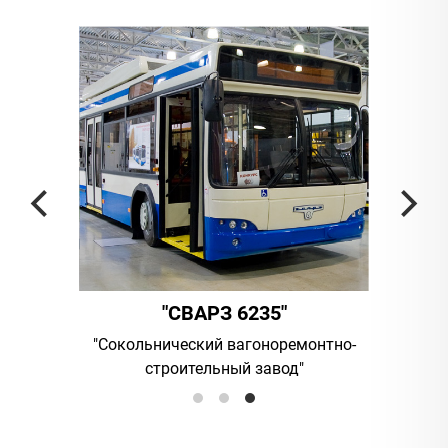
"
"СВАРЗ 6235"
мпания
"Сокольнический вагоноремонтно-
UAB "Vil
строительный завод"