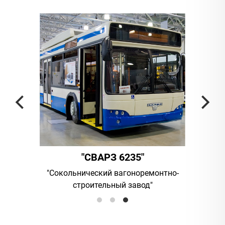
"СВАРЗ 6235"
ания
"Сокольнический вагоноремонтно-
UAB "Vilni
строительный завод"