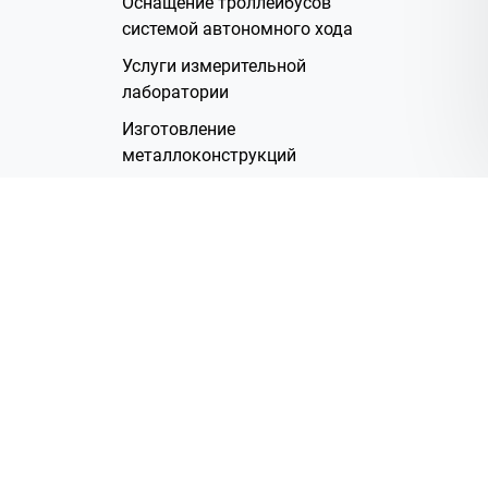
Оснащение троллейбусов
системой автономного хода
Услуги измерительной
лаборатории
Изготовление
металлоконструкций
Полимерное покрытие
Производство электрических
жгутов
Аренда помещений
О Компании
Группа компаний
Наша история
Система менеджмента