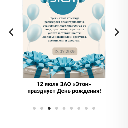
частью
а в
12 июля ЗАО «Этон»
15 ле
празднует День рождения!
иннова
Элтранс"