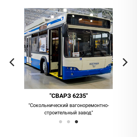
"
"СВАРЗ 6235"
мпания
"Сокольнический вагоноремонтно-
UAB "Vil
строительный завод"