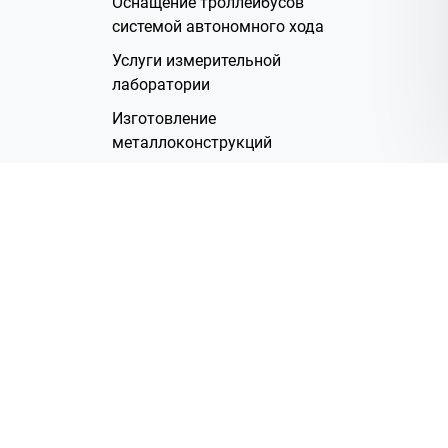
Оснащение троллейбусов
системой автономного хода
Услуги измерительной
лаборатории
Изготовление
металлоконструкций
Полимерное покрытие
Производство электрических
жгутов
Аренда помещений
О Компании
Группа компаний
Наша история
Система менеджмента