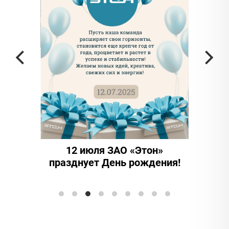
 частью
да в
12 июля ЗАО «Этон»
15 
празднует День рождения!
инно
Элтран