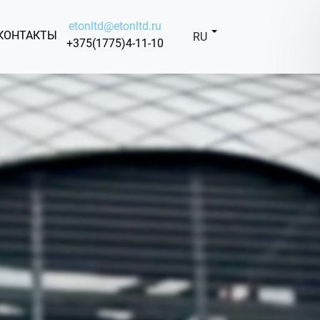
etonltd@etonltd.ru
КОНТАКТЫ
RU
+375(1775)4-11-10