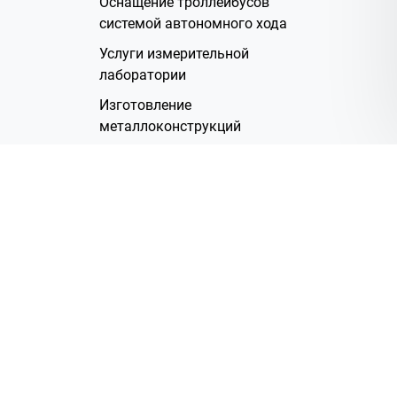
Оснащение троллейбусов
системой автономного хода
Услуги измерительной
лаборатории
Изготовление
металлоконструкций
Полимерное покрытие
Производство электрических
жгутов
Аренда помещений
О Компании
Группа компаний
Наша история
Система менеджмента