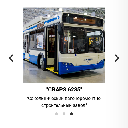
"СВАРЗ 6235"
ания
"Сокольнический вагоноремонтно-
UAB "Vilni
строительный завод"