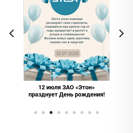
частью
а в
12 июля ЗАО «Этон»
15 ле
празднует День рождения!
иннова
Элтранс"