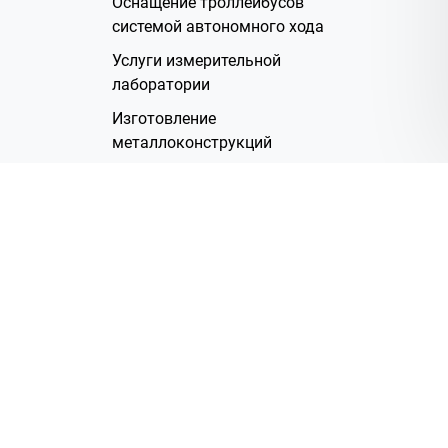
Оснащение троллейбусов
системой автономного хода
Услуги измерительной
лаборатории
Изготовление
металлоконструкций
Полимерное покрытие
Производство электрических
жгутов
Аренда помещений
О Компании
Группа компаний
Наша история
Система менеджмента