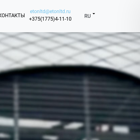
etonltd@etonltd.ru
КОНТАКТЫ
RU
+375(1775)4-11-10