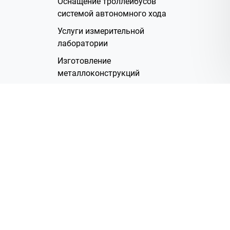
Оснащение троллейбусов
системой автономного хода
Услуги измерительной
лаборатории
Изготовление
металлоконструкций
Полимерное покрытие
Производство электрических
жгутов
Аренда помещений
О Компании
Группа компаний
Наша история
Система менеджмента