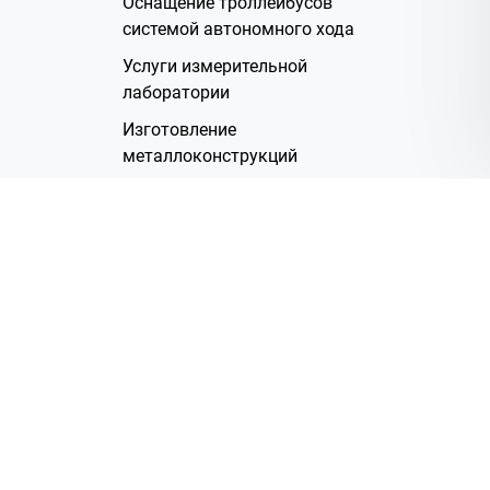
Оснащение троллейбусов
системой автономного хода
Услуги измерительной
лаборатории
Изготовление
металлоконструкций
Полимерное покрытие
Производство электрических
жгутов
Аренда помещений
О Компании
Группа компаний
Наша история
Система менеджмента