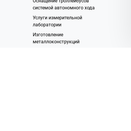
Оснащение троллейбусов
системой автономного хода
Услуги измерительной
лаборатории
Изготовление
металлоконструкций
Полимерное покрытие
Производство электрических
жгутов
Аренда помещений
О Компании
Группа компаний
Наша история
Система менеджмента