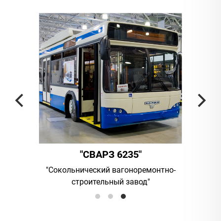
"СВАРЗ 6235"
ания
"Сокольнический вагоноремонтно-
UAB "Vilni
строительный завод"