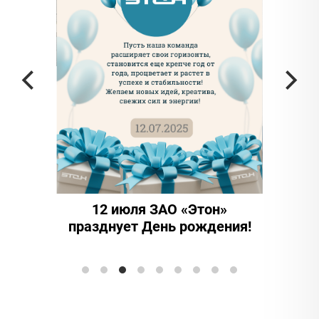
частью
а в
12 июля ЗАО «Этон»
15 ле
празднует День рождения!
иннова
Элтранс"