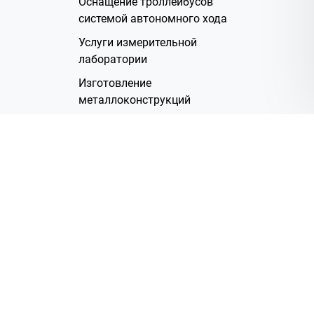
Оснащение троллейбусов
системой автономного хода
Услуги измерительной
лаборатории
Изготовление
металлоконструкций
Полимерное покрытие
Производство электрических
жгутов
Аренда помещений
О Компании
Группа компаний
Наша история
Система менеджмента