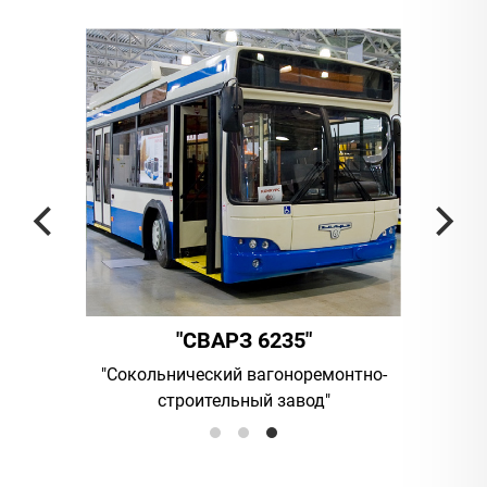
"СВАРЗ 6235"
ания
"Сокольнический вагоноремонтно-
UAB "Vilni
строительный завод"