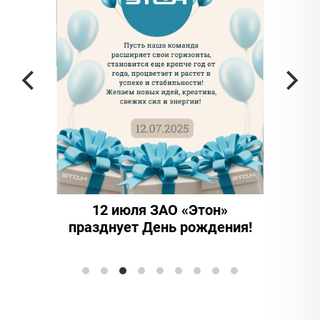
частью
а в
12 июля ЗАО «Этон»
15 ле
празднует День рождения!
иннова
Элтранс"