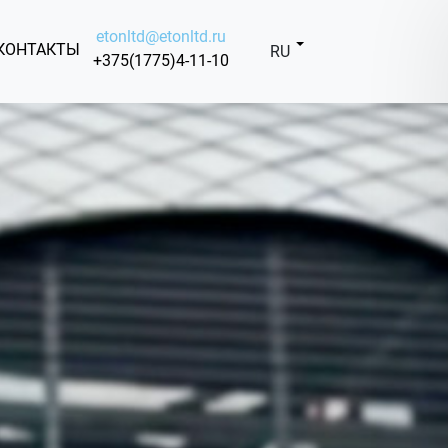
etonltd@etonltd.ru
КОНТАКТЫ
RU
+375(1775)4-11-10