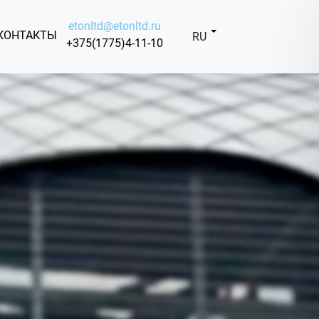
etonltd@etonltd.ru
КОНТАКТЫ
RU
+375(1775)4-11-10