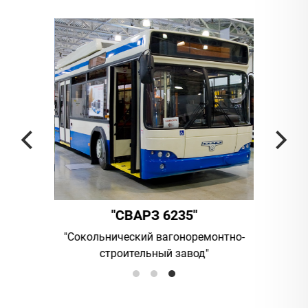
"
"СВАРЗ 6235"
омпания
"Сокольнический вагоноремонтно-
UAB "Vi
строительный завод"