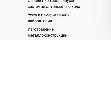
Оснащение троллейбусов
системой автономного хода
Услуги измерительной
лаборатории
Изготовление
металлоконструкций
Полимерное покрытие
Производство электрических
жгутов
Аренда помещений
О Компании
Группа компаний
Наша история
Система менеджмента