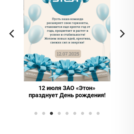
а частью
ада в
12 июля ЗАО «Этон»
15 
празднует День рождения!
инно
Элтран