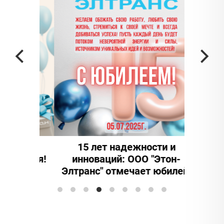
ЗАО "
иннова
он»
15 лет надежности и
дения!
инноваций: ООО "Этон-
Элтранс" отмечает юбилей!