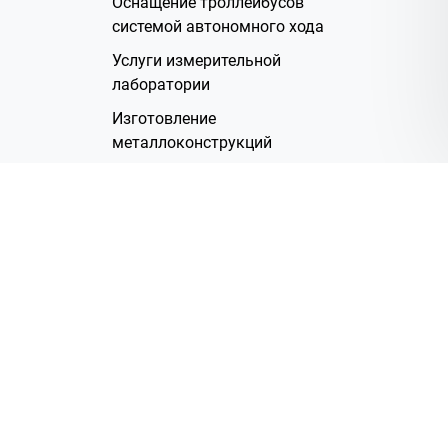
Оснащение троллейбусов
системой автономного хода
Услуги измерительной
лаборатории
Изготовление
металлоконструкций
Полимерное покрытие
Производство электрических
жгутов
Аренда помещений
О Компании
Группа компаний
Наша история
Система менеджмента