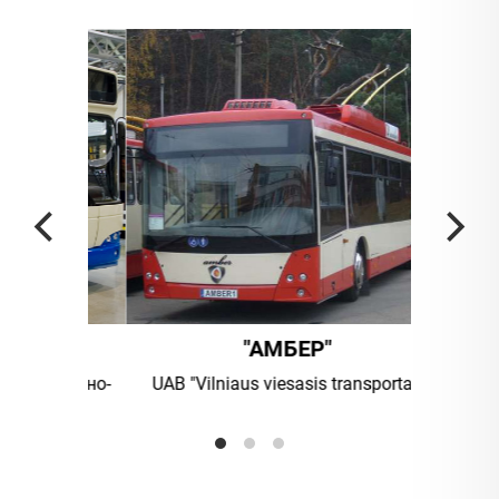
"АМБЕР"
UAB "Vilniaus viesasis transportas
ПАО "А