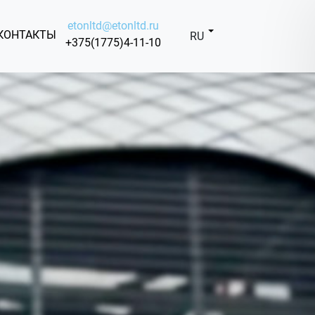
etonltd@etonltd.ru
КОНТАКТЫ
RU
+375(1775)4-11-10