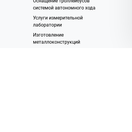
Оснащение троллейбусов
системой автономного хода
Услуги измерительной
лаборатории
Изготовление
металлоконструкций
Полимерное покрытие
Производство электрических
жгутов
Аренда помещений
О Компании
Группа компаний
Наша история
Система менеджмента