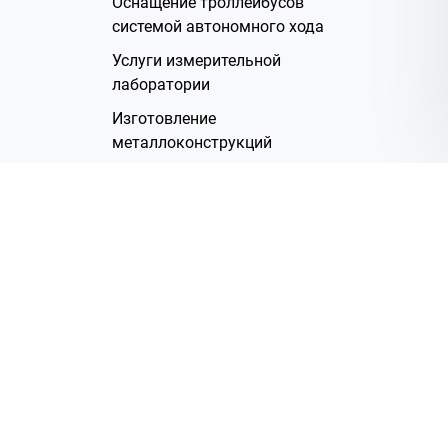
Оснащение троллейбусов
системой автономного хода
Услуги измерительной
лаборатории
Изготовление
металлоконструкций
Полимерное покрытие
Производство электрических
жгутов
Аренда помещений
О Компании
Группа компаний
Наша история
Система менеджмента