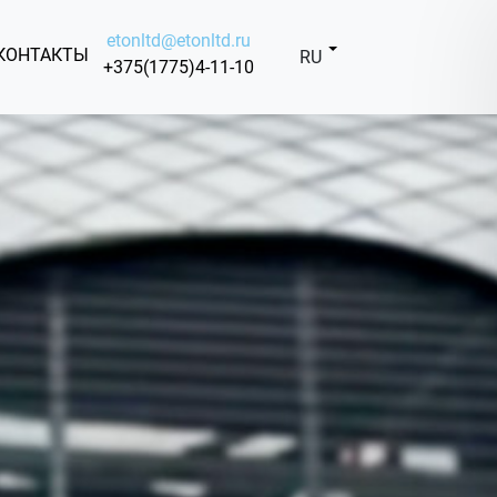
etonltd@etonltd.ru
КОНТАКТЫ
RU
+375(1775)4-11-10