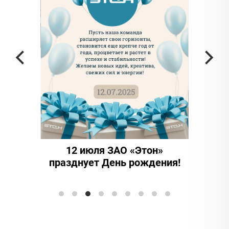
ЗАО 
иннова
тон»
15 лет надежности и
ждения!
инноваций: ООО "Этон-
Элтранс" отмечает юбилей!