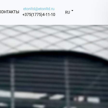
etonltd@etonltd.ru
КОНТАКТЫ
RU
+375(1775)4-11-10