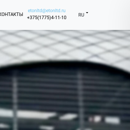
etonltd@etonltd.ru
КОНТАКТЫ
RU
+375(1775)4-11-10