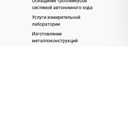
Оснащение троллейбусов
системой автономного хода
Услуги измерительной
лаборатории
Изготовление
металлоконструкций
Полимерное покрытие
Производство электрических
жгутов
Аренда помещений
О Компании
Группа компаний
Наша история
Система менеджмента