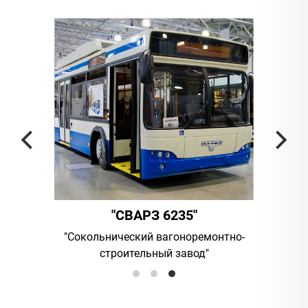
"
"СВАРЗ 6235"
мпания
"Сокольнический вагоноремонтно-
UAB "Vil
строительный завод"