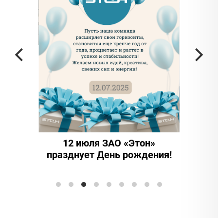
 частью
да в
12 июля ЗАО «Этон»
15 
празднует День рождения!
инно
Элтран