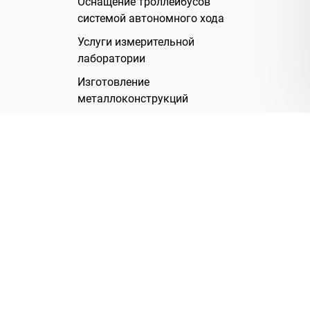
Оснащение троллейбусов
системой автономного хода
Услуги измерительной
лаборатории
Изготовление
металлоконструкций
Полимерное покрытие
Производство электрических
жгутов
Аренда помещений
О Компании
Группа компаний
Наша история
Система менеджмента