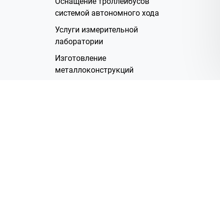
Оснащение троллейбусов
системой автономного хода
Услуги измерительной
лаборатории
Изготовление
металлоконструкций
Полимерное покрытие
Производство электрических
жгутов
Аренда помещений
О Компании
Группа компаний
Наша история
Система менеджмента