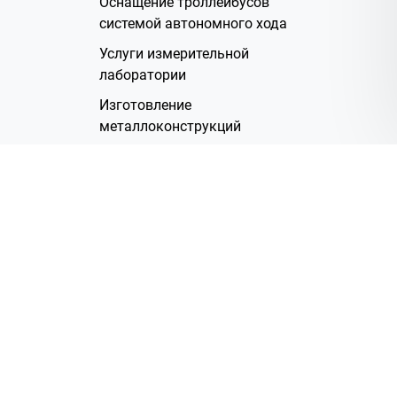
Оснащение троллейбусов
системой автономного хода
Услуги измерительной
лаборатории
Изготовление
металлоконструкций
Полимерное покрытие
Производство электрических
жгутов
Аренда помещений
О Компании
Группа компаний
Наша история
Система менеджмента