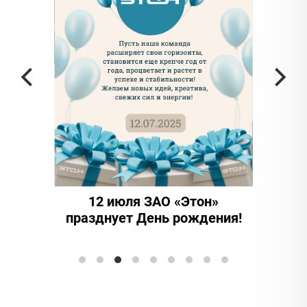
 ЗАО «Этон»
15 лет надежности и
День рождения!
инноваций: ООО "Этон-
Элтранс" отмечает юбилей!