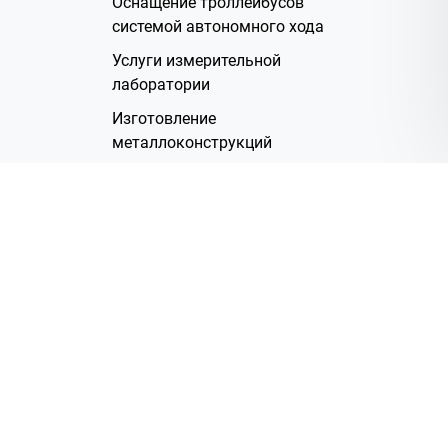
Оснащение троллейбусов
системой автономного хода
Услуги измерительной
лаборатории
Изготовление
металлоконструкций
Полимерное покрытие
Производство электрических
жгутов
Аренда помещений
О Компании
Группа компаний
Наша история
Система менеджмента