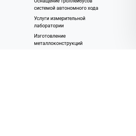
Оснащение троллейбусов
системой автономного хода
Услуги измерительной
лаборатории
Изготовление
металлоконструкций
Полимерное покрытие
Производство электрических
жгутов
Аренда помещений
О Компании
Группа компаний
Наша история
Система менеджмента