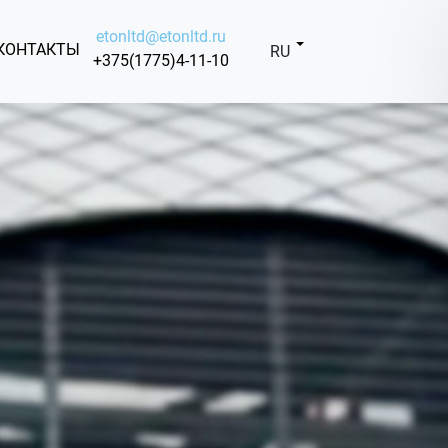
etonltd@etonltd.ru
КОНТАКТЫ
RU
+375(1775)4-11-10