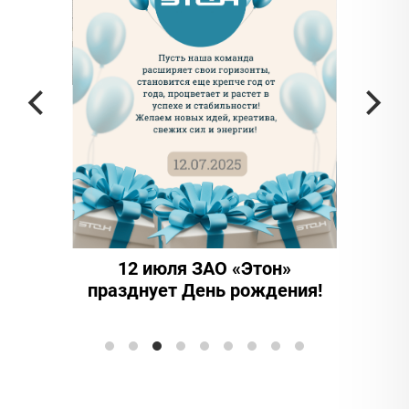
частью
а в
12 июля ЗАО «Этон»
15 ле
празднует День рождения!
иннова
Элтранс"