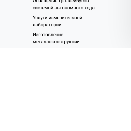
Оснащение троллейбусов
системой автономного хода
Услуги измерительной
лаборатории
Изготовление
металлоконструкций
Полимерное покрытие
Производство электрических
жгутов
Аренда помещений
О Компании
Группа компаний
Наша история
Система менеджмента