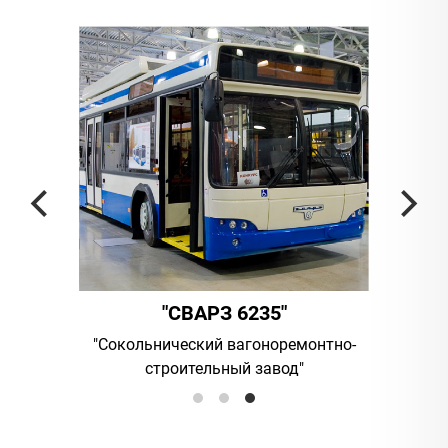
"СВАРЗ 6235"
ания
"Сокольнический вагоноремонтно-
UAB "Vilni
строительный завод"