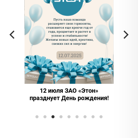
тью
12 июля ЗАО «Этон»
15 лет н
празднует День рождения!
инноваций
Элтранс" от