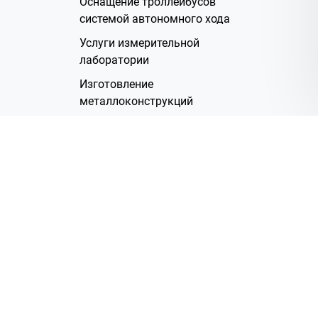
Оснащение троллейбусов
системой автономного хода
Услуги измерительной
лаборатории
Изготовление
металлоконструкций
Полимерное покрытие
Производство электрических
жгутов
Аренда помещений
О Компании
Группа компаний
Наша история
Система менеджмента