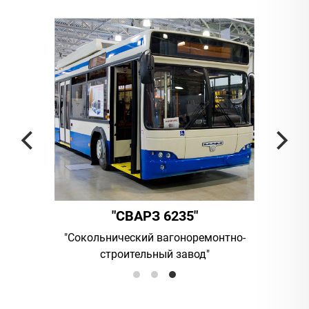
"СВАРЗ 6235"
"А
я
"Сокольнический вагоноремонтно-
UAB "Vilniaus v
строительный завод"