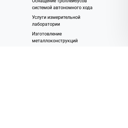
Оснащение троллейбусов
системой автономного хода
Услуги измерительной
лаборатории
Изготовление
металлоконструкций
Полимерное покрытие
Производство электрических
жгутов
Аренда помещений
О Компании
Группа компаний
Наша история
Система менеджмента