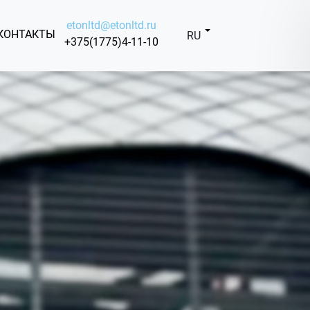
etonltd@etonltd.ru
КОНТАКТЫ
RU
+375(1775)4-11-10