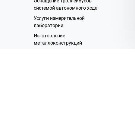
Оснащение троллейбусов
системой автономного хода
Услуги измерительной
лаборатории
Изготовление
металлоконструкций
Полимерное покрытие
Производство электрических
жгутов
Аренда помещений
О Компании
Группа компаний
Наша история
Система менеджмента