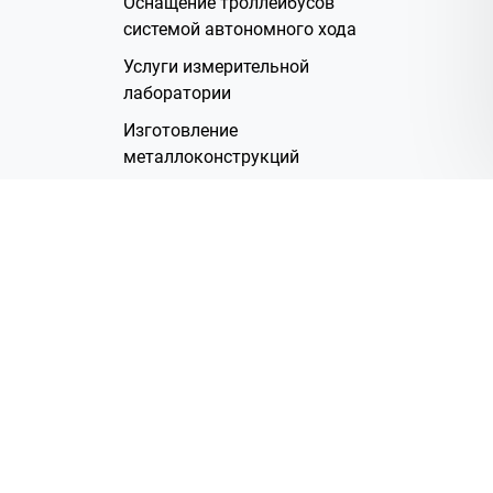
Оснащение троллейбусов
системой автономного хода
Услуги измерительной
лаборатории
Изготовление
металлоконструкций
Полимерное покрытие
Производство электрических
жгутов
Аренда помещений
О Компании
Группа компаний
Наша история
Система менеджмента