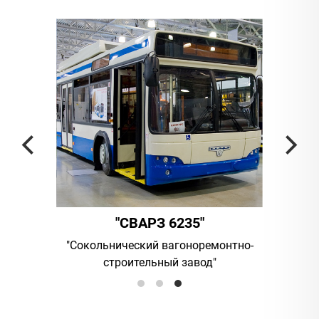
СВАРЗ 6235"
"АМБЕР"
ческий вагоноремонтно-
UAB "Vilniaus viesasis transport
оительный завод"