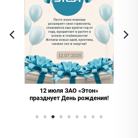
я ЗАО «Этон»
15 лет надежности и
 День рождения!
инноваций: ООО "Этон-
Элтранс" отмечает юбилей!