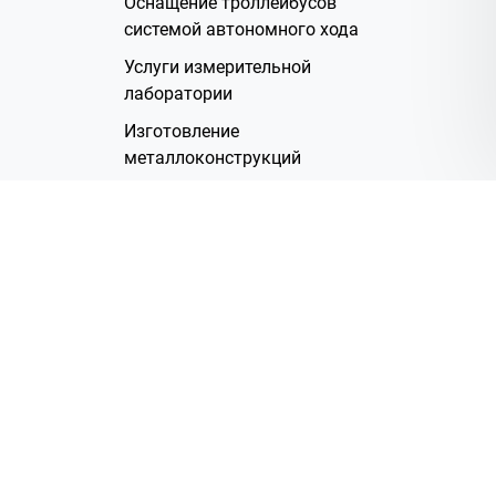
Оснащение троллейбусов
системой автономного хода
Услуги измерительной
лаборатории
Изготовление
металлоконструкций
Полимерное покрытие
Производство электрических
жгутов
Аренда помещений
О Компании
Группа компаний
Наша история
Система менеджмента