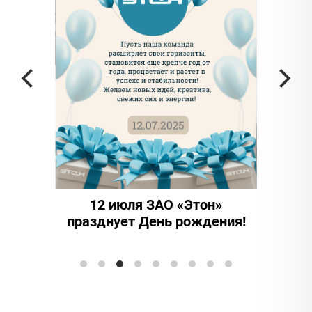
астью
в
12 июля ЗАО «Этон»
15 лет
празднует День рождения!
инновац
Элтранс" 