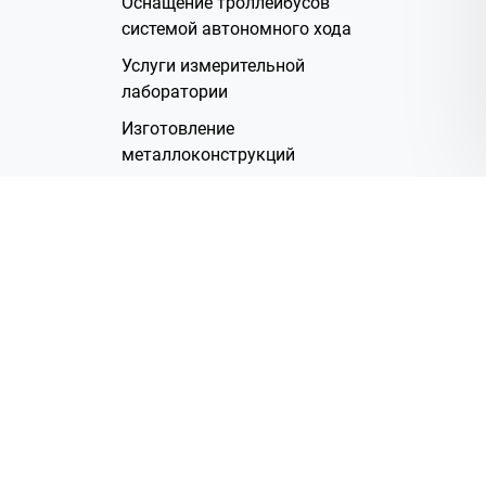
Оснащение троллейбусов
системой автономного хода
Услуги измерительной
лаборатории
Изготовление
металлоконструкций
Полимерное покрытие
Производство электрических
жгутов
Аренда помещений
О Компании
Группа компаний
Наша история
Система менеджмента