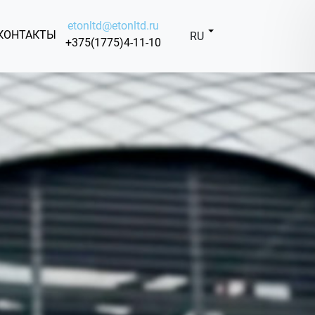
etonltd@etonltd.ru
КОНТАКТЫ
RU
+375(1775)4-11-10