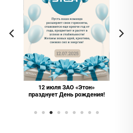
частью
а в
12 июля ЗАО «Этон»
15 ле
празднует День рождения!
иннова
Элтранс"