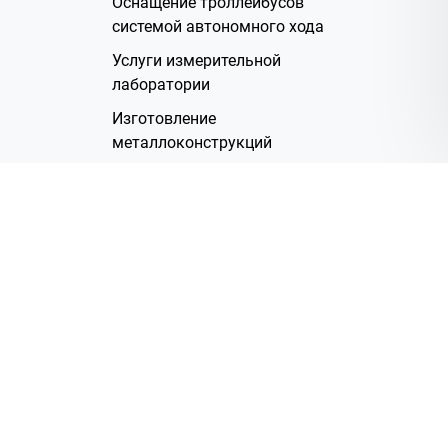
Оснащение троллейбусов
системой автономного хода
Услуги измерительной
лаборатории
Изготовление
металлоконструкций
Полимерное покрытие
Производство электрических
жгутов
Аренда помещений
О Компании
Группа компаний
Наша история
Система менеджмента