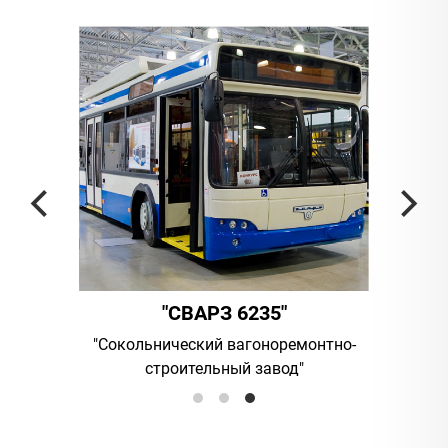
"СВАРЗ 6235"
ания
"Сокольнический вагоноремонтно-
UAB "Vilni
строительный завод"