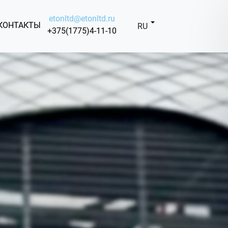
etonltd@etonltd.ru
КОНТАКТЫ
RU
+375(1775)4-11-10