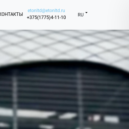
etonltd@etonltd.ru
КОНТАКТЫ
RU
+375(1775)4-11-10